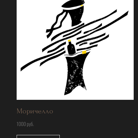
Моричелло
1000 руб.